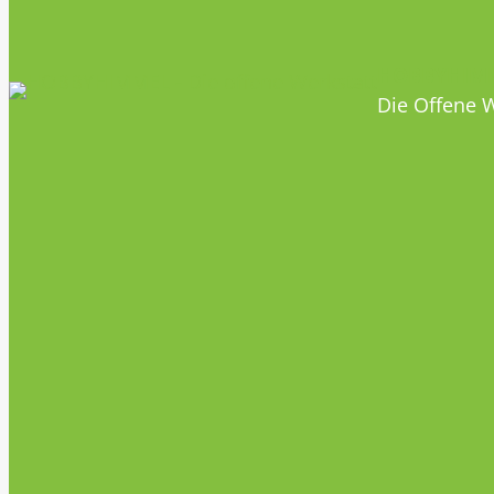
HOBBYHIM
Die Offene W