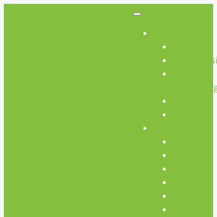
So Geht’s
So Geht’s
Preisübers
Geräte
Einweisun
FAQs
AGB
Werkstatt
Werkstatt
Holz
Metall
FabLab
Elektronik
Kreativ