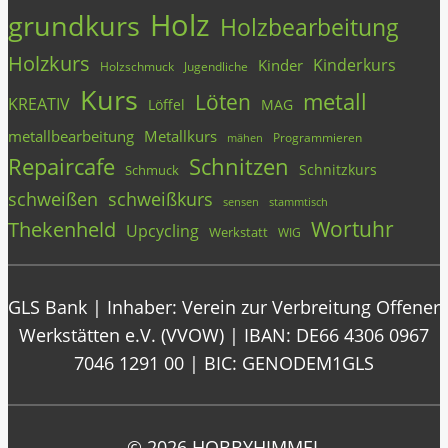
Holz
grundkurs
Holzbearbeitung
Holzkurs
Kinderkurs
Kinder
Holzschmuck
Jugendliche
Kurs
metall
Löten
KREATIV
Löffel
MAG
metallbearbeitung
Metallkurs
Programmieren
mähen
Repaircafe
Schnitzen
Schnitzkurs
Schmuck
schweißen
schweißkurs
stammtisch
sensen
Wortuhr
Thekenheld
Upcycling
Werkstatt
WIG
GLS Bank | Inhaber: Verein zur Verbreitung Offener
Werkstätten e.V. (VVOW) | IBAN: DE66 4306 0967
7046 1291 00 | BIC: GENODEM1GLS
© 2026 HOBBYHIMMEL