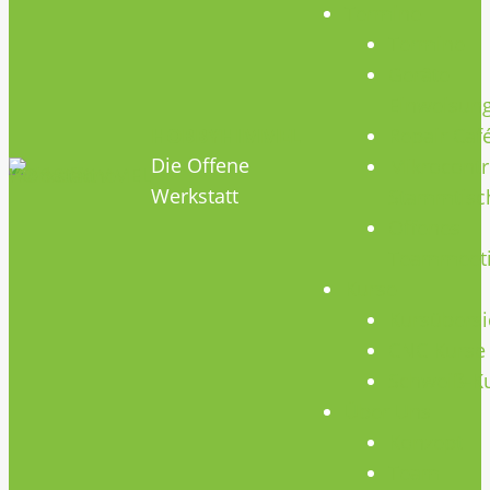
Termine
Termine
Geräte
Einweisun
HOBBYHIMMEL
Repair Caf
Die Offene
Mikrocontr
Werkstatt
Stammtisc
Offenes
Teammeet
Kurse
Kursübersi
CNC Kurse
Schweiß-K
Über Uns
Konzept
Team