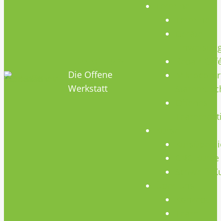
Termine
Termine
Geräte
Einweisun
HOBBYHIMMEL
Repair Caf
Die Offene
Mikrocontr
Werkstatt
Stammtisc
Offenes
Teammeet
Kurse
Kursübersi
CNC Kurse
Schweiß-K
Über Uns
Konzept
Team