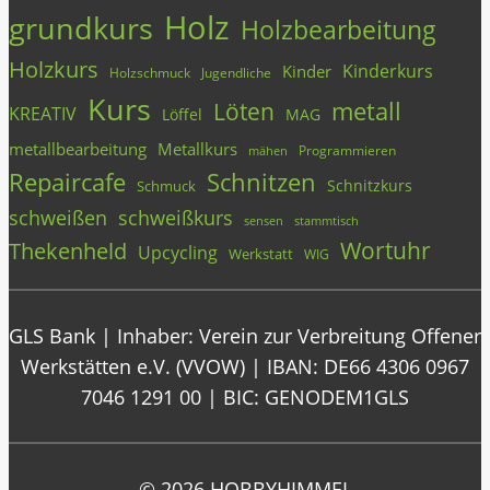
Holz
grundkurs
Holzbearbeitung
Holzkurs
Kinderkurs
Kinder
Holzschmuck
Jugendliche
Kurs
metall
Löten
KREATIV
Löffel
MAG
metallbearbeitung
Metallkurs
Programmieren
mähen
Repaircafe
Schnitzen
Schnitzkurs
Schmuck
schweißen
schweißkurs
stammtisch
sensen
Wortuhr
Thekenheld
Upcycling
Werkstatt
WIG
GLS Bank | Inhaber: Verein zur Verbreitung Offener
Werkstätten e.V. (VVOW) | IBAN: DE66 4306 0967
7046 1291 00 | BIC: GENODEM1GLS
© 2026 HOBBYHIMMEL