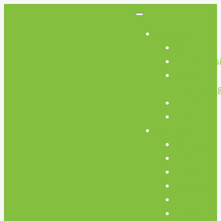
So Geht’s
So Geht’s
Preisübers
Geräte
Einweisun
FAQs
AGB
Werkstatt
Werkstatt
Holz
Metall
FabLab
Elektronik
Kreativ