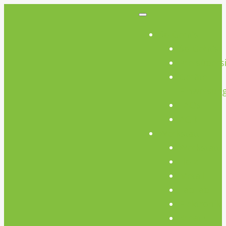
So Geht’s
So Geht’s
Preisübers
Geräte
Einweisun
FAQs
AGB
Werkstatt
Werkstatt
Holz
Metall
FabLab
Elektronik
Kreativ