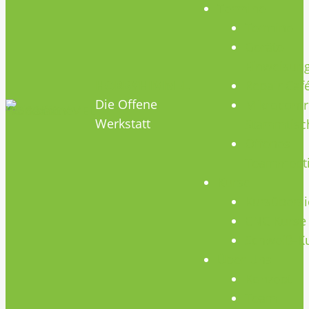
Termine
Termine
Geräte
Einweisun
HOBBYHIMMEL
Repair Caf
Die Offene
Mikrocontr
Werkstatt
Stammtisc
Offenes
Teammeet
Kurse
Kursübersi
CNC Kurse
Schweiß-K
Über Uns
Konzept
Team