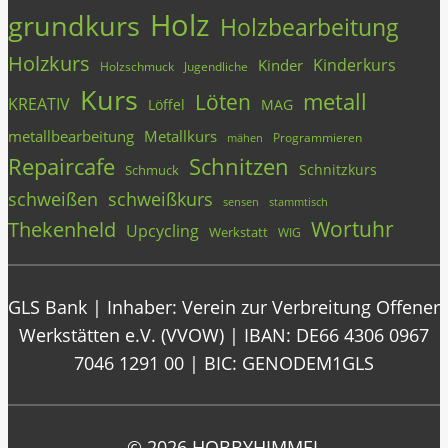
Holz
grundkurs
Holzbearbeitung
Holzkurs
Kinderkurs
Kinder
Holzschmuck
Jugendliche
Kurs
metall
Löten
KREATIV
Löffel
MAG
metallbearbeitung
Metallkurs
Programmieren
mähen
Repaircafe
Schnitzen
Schnitzkurs
Schmuck
schweißen
schweißkurs
stammtisch
sensen
Wortuhr
Thekenheld
Upcycling
Werkstatt
WIG
GLS Bank | Inhaber: Verein zur Verbreitung Offener
Werkstätten e.V. (VVOW) | IBAN: DE66 4306 0967
7046 1291 00 | BIC: GENODEM1GLS
© 2026 HOBBYHIMMEL