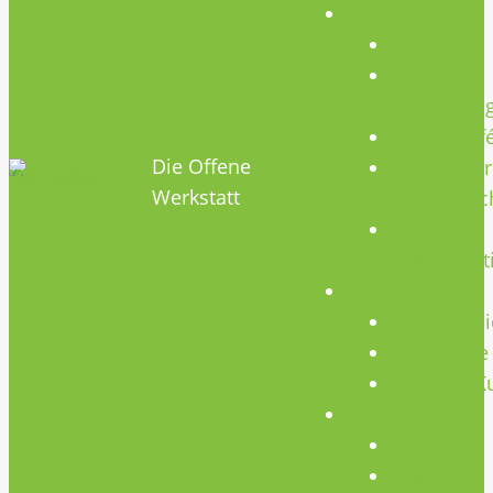
Termine
Termine
Geräte
Einweisun
HOBBYHIMMEL
Repair Caf
Die Offene
Mikrocontr
Werkstatt
Stammtisc
Offenes
Teammeet
Kurse
Kursübersi
CNC Kurse
Schweiß-K
Über Uns
Konzept
Team