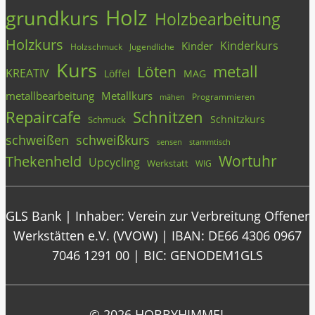
Holz
grundkurs
Holzbearbeitung
Holzkurs
Kinderkurs
Kinder
Holzschmuck
Jugendliche
Kurs
metall
Löten
KREATIV
Löffel
MAG
metallbearbeitung
Metallkurs
Programmieren
mähen
Repaircafe
Schnitzen
Schnitzkurs
Schmuck
schweißen
schweißkurs
stammtisch
sensen
Wortuhr
Thekenheld
Upcycling
Werkstatt
WIG
GLS Bank | Inhaber: Verein zur Verbreitung Offener
Werkstätten e.V. (VVOW) | IBAN: DE66 4306 0967
7046 1291 00 | BIC: GENODEM1GLS
© 2026 HOBBYHIMMEL