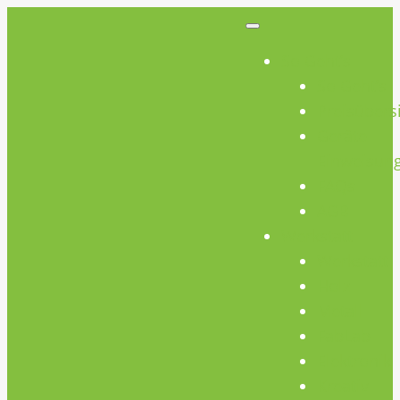
So Geht’s
So Geht’s
Preisübers
Geräte
Einweisun
FAQs
AGB
Werkstatt
Werkstatt
Holz
Metall
FabLab
Elektronik
Kreativ