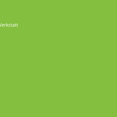
MEL
erkstatt