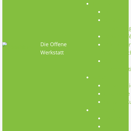
Termine
Termine
Geräte
Einweisun
HOBBYHIMMEL
Repair Caf
Die Offene
Mikrocontr
Werkstatt
Stammtisc
Offenes
Teammeet
Kurse
Kursübersi
CNC Kurse
Schweiß-K
Über Uns
Konzept
Team