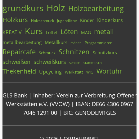
Holz
grundkurs
Holzbearbeitung
Holzkurs
Kinderkurs
Kinder
Holzschmuck
Jugendliche
Kurs
metall
Löten
KREATIV
Löffel
MAG
metallbearbeitung
Metallkurs
Programmieren
mähen
Repaircafe
Schnitzen
Schnitzkurs
Schmuck
schweißen
schweißkurs
stammtisch
sensen
Wortuhr
Thekenheld
Upcycling
Werkstatt
WIG
GLS Bank | Inhaber: Verein zur Verbreitung Offener
Werkstätten e.V. (VVOW) | IBAN: DE66 4306 0967
7046 1291 00 | BIC: GENODEM1GLS
© 2026 HOBBYHIMMEL