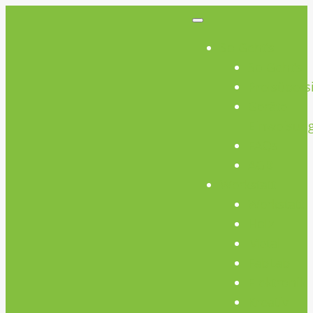
So Geht’s
So Geht’s
Preisübers
Geräte
Einweisun
FAQs
AGB
Werkstatt
Werkstatt
Holz
Metall
FabLab
Elektronik
Kreativ