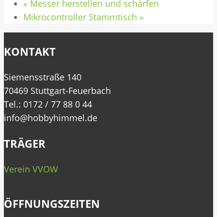
«
Messer herstellen und schärfen
Mikrocontroller Stammtisch
»
KONTAKT
Siemensstraße 140
70469 Stuttgart-Feuerbach
Tel.: 0172 / 77 88 0 44
info@hobbyhimmel.de
TRÄGER
Verein VVOW
ÖFFNUNGSZEITEN