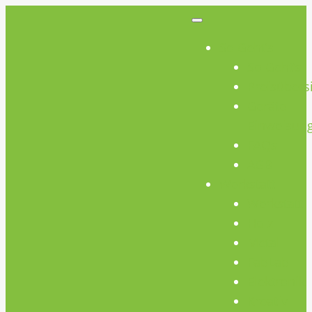
So Geht’s
So Geht’s
Preisübers
Geräte
Einweisun
FAQs
AGB
Werkstatt
Werkstatt
Holz
Metall
FabLab
Elektronik
Kreativ