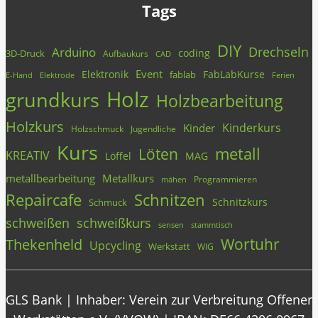
Tags
DIY
Drechseln
Arduino
coding
3D-Druck
Aufbaukurs
CAD
Event
Elektronik
FabLabKurse
fablab
E-Hand
Elektrode
Ferien
Holz
grundkurs
Holzbearbeitung
Holzkurs
Kinderkurs
Kinder
Holzschmuck
Jugendliche
Kurs
metall
Löten
KREATIV
Löffel
MAG
metallbearbeitung
Metallkurs
Programmieren
mähen
Repaircafe
Schnitzen
Schnitzkurs
Schmuck
schweißen
schweißkurs
stammtisch
sensen
Wortuhr
Thekenheld
Upcycling
Werkstatt
WIG
GLS Bank | Inhaber: Verein zur Verbreitung Offener