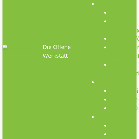
Termine
Termine
Geräte
Einweisun
HOBBYHIMMEL
Repair Caf
Die Offene
Mikrocontr
Werkstatt
Stammtisc
Offenes
Teammeet
Kurse
Kursübersi
CNC Kurse
Schweiß-K
Über Uns
Konzept
Team