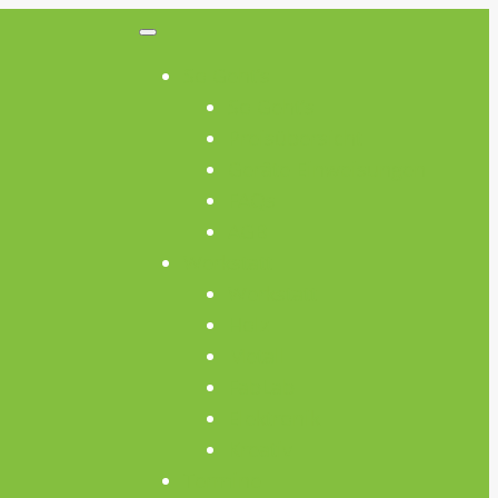
So Geht’s
So Geht’s
Preisübersicht
Geräte Einweisungen
FAQs
AGB
Werkstatt
Werkstatt
Holz
Metall
FabLab
Elektronik
Kreativ
Termine