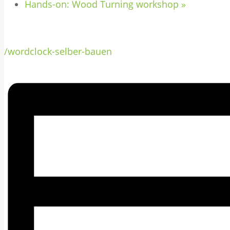
Hands-on: Wood Turning workshop
»
/wordclock-selber-bauen