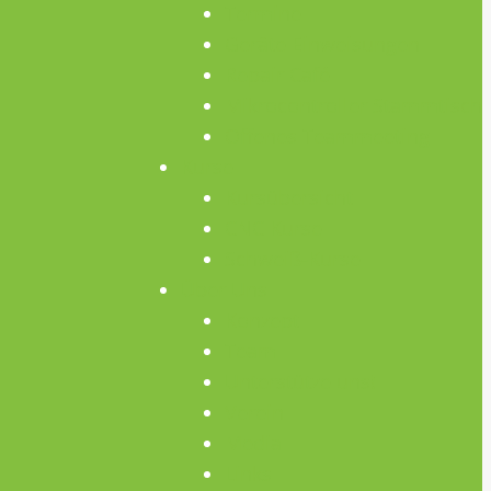
Termine
Geräte Einweisungen
Repair Café
Mikrocontroller Stammtisch
Offenes Teammeeting
Kurse
Kursübersicht
CNC Kurse
Schweiß-Kurse
Über Uns
Konzept
Team
Unterstütze uns!
Verein
Media
Links