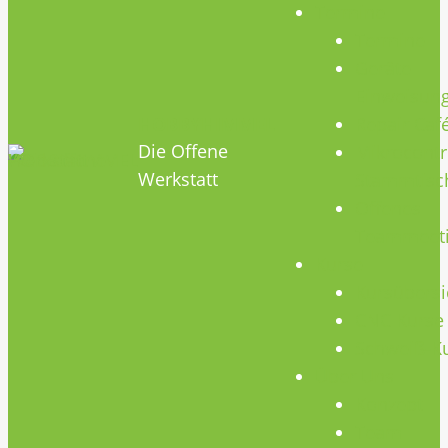
Termine
Termine
Geräte
Einweisun
HOBBYHIMMEL
Repair Caf
Die Offene
Mikrocontr
Werkstatt
Stammtisc
Offenes
Teammeet
Kurse
Kursübersi
CNC Kurse
Schweiß-K
Über Uns
Konzept
Team