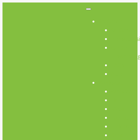
So Geht’s
So Geht’s
Preisübers
Geräte
Einweisun
FAQs
AGB
Werkstatt
Werkstatt
Holz
Metall
FabLab
Elektronik
Kreativ