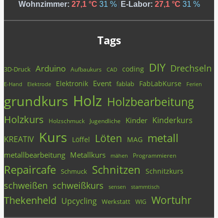
Wohnzimmer:
27,1 °C
31 %
|
E-Labor:
27,1 °C
31 %
Tags
DIY
Drechseln
Arduino
coding
3D-Druck
Aufbaukurs
CAD
Event
Elektronik
FabLabKurse
fablab
E-Hand
Elektrode
Ferien
Holz
grundkurs
Holzbearbeitung
Holzkurs
Kinderkurs
Kinder
Holzschmuck
Jugendliche
Kurs
metall
Löten
KREATIV
Löffel
MAG
metallbearbeitung
Metallkurs
Programmieren
mähen
Repaircafe
Schnitzen
Schnitzkurs
Schmuck
schweißen
schweißkurs
stammtisch
sensen
Wortuhr
Thekenheld
Upcycling
Werkstatt
WIG