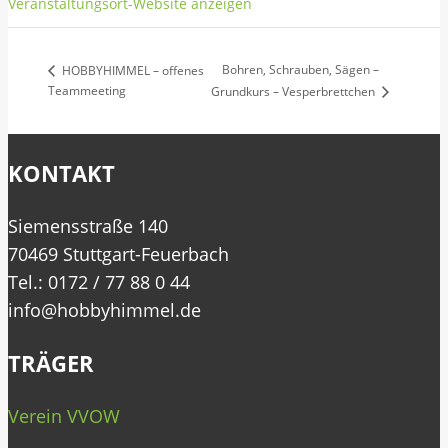
Veranstaltungsort-Website anzeigen
Bohren, Schrauben, Sägen –
HOBBYHIMMEL – offenes
Teammeeting
Grundkurs – Vesperbrettchen
KONTAKT
Siemensstraße 140
70469 Stuttgart-Feuerbach
Tel.: 0172 / 77 88 0 44
info@hobbyhimmel.de
TRÄGER
Verein VVOW