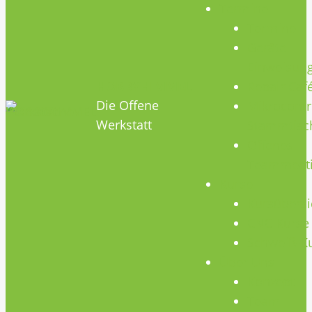
Termine
Termine
Geräte
Einweisun
HOBBYHIMMEL
Repair Caf
Die Offene
Mikrocontr
Werkstatt
Stammtisc
Offenes
Teammeet
Kurse
Kursübersi
CNC Kurse
Schweiß-K
Über Uns
Konzept
Team