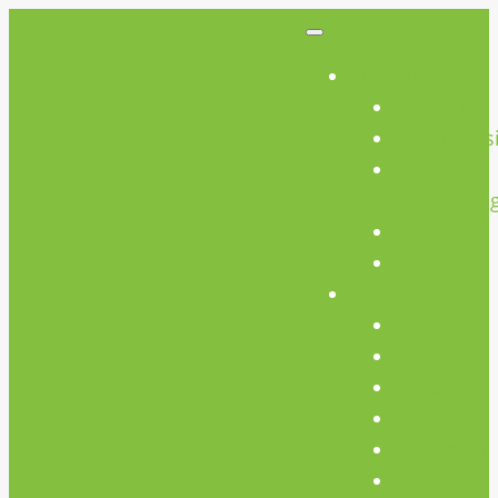
So Geht’s
So Geht’s
Preisübers
Geräte
Einweisun
FAQs
AGB
Werkstatt
Werkstatt
Holz
Metall
FabLab
Elektronik
Kreativ