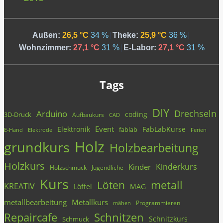
Außen:
26,5 °C
34 %
|
Theke:
25,9 °C
36 %
|
Wohnzimmer:
27,1 °C
31 %
|
E-Labor:
27,1 °C
31 %
Tags
DIY
Drechseln
Arduino
coding
3D-Druck
Aufbaukurs
CAD
Event
Elektronik
FabLabKurse
fablab
E-Hand
Elektrode
Ferien
Holz
grundkurs
Holzbearbeitung
Holzkurs
Kinderkurs
Kinder
Holzschmuck
Jugendliche
Kurs
metall
Löten
KREATIV
Löffel
MAG
metallbearbeitung
Metallkurs
Programmieren
mähen
Repaircafe
Schnitzen
Schnitzkurs
Schmuck