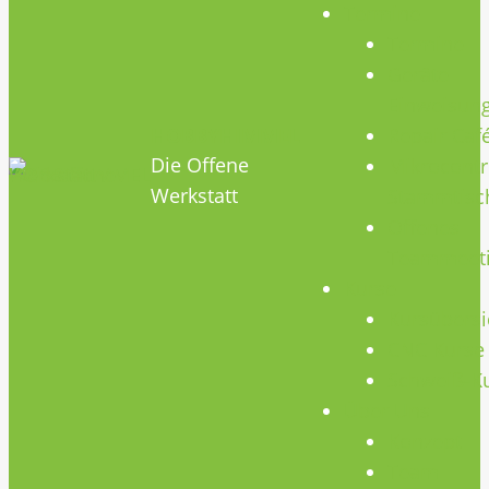
Termine
Termine
Geräte
Einweisun
HOBBYHIMMEL
Repair Caf
Die Offene
Mikrocontr
Werkstatt
Stammtisc
Offenes
Teammeet
Kurse
Kursübersi
CNC Kurse
Schweiß-K
Über Uns
Konzept
Team