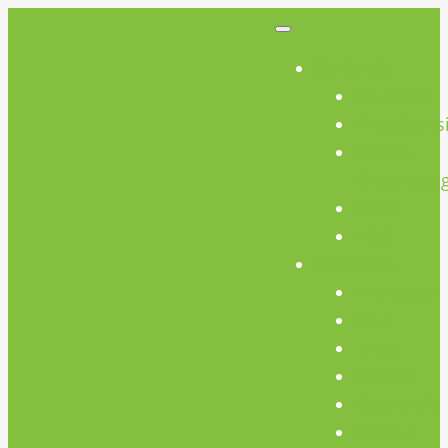
So Geht’s
So Geht’s
Preisübers
Geräte
Einweisun
FAQs
AGB
Werkstatt
Werkstatt
Holz
Metall
FabLab
Elektronik
Kreativ