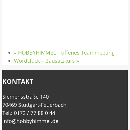
«
HOBBYHIMMEL – offenes Teammeeting
Wordclock – Bausatzkurs
»
KONTAKT
Siemensstraße 140
70469 Stuttgart-Feuerbach
Tel.: 0172 / 77 88 0 44
info@hobbyhimmel.de