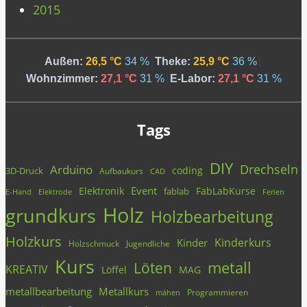
2015
Außen:
26,5 °C
34 %
|
Theke:
25,9 °C
36 %
|
Wohnzimmer:
27,1 °C
31 %
|
E-Labor:
27,1 °C
31 %
Tags
DIY
Drechseln
Arduino
coding
3D-Druck
Aufbaukurs
CAD
Event
Elektronik
FabLabKurse
fablab
E-Hand
Elektrode
Ferien
Holz
grundkurs
Holzbearbeitung
Holzkurs
Kinderkurs
Kinder
Holzschmuck
Jugendliche
Kurs
metall
Löten
KREATIV
Löffel
MAG
metallbearbeitung
Metallkurs
Programmieren
mähen