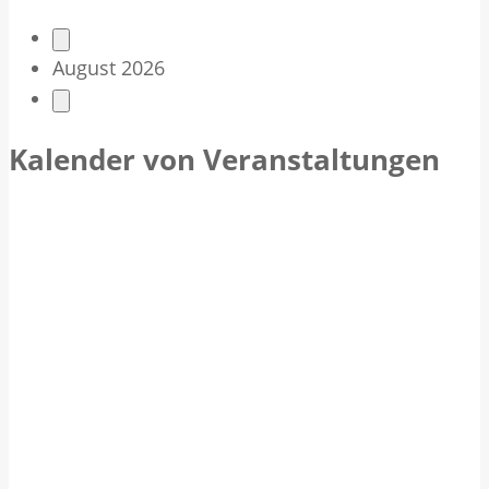
V
August 2026
e
r
Kalender von Veranstaltungen
a
n
s
t
a
l
t