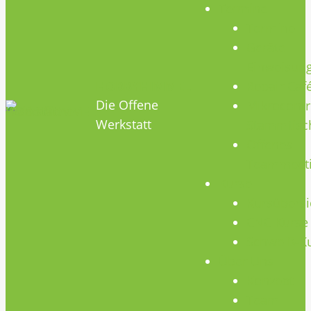
Termine
Termine
Geräte
Einweisun
HOBBYHIMMEL
Repair Caf
Die Offene
Mikrocontr
Werkstatt
Stammtisc
Offenes
Teammeet
Kurse
Kursübersi
CNC Kurse
Schweiß-K
Über Uns
Konzept
Team