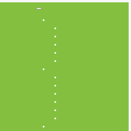
So Geht’s
So Geht’s
Preisübersicht
Geräte Einweisungen
FAQs
AGB
Werkstatt
Werkstatt
Holz
Metall
FabLab
Elektronik
Kreativ
Termine