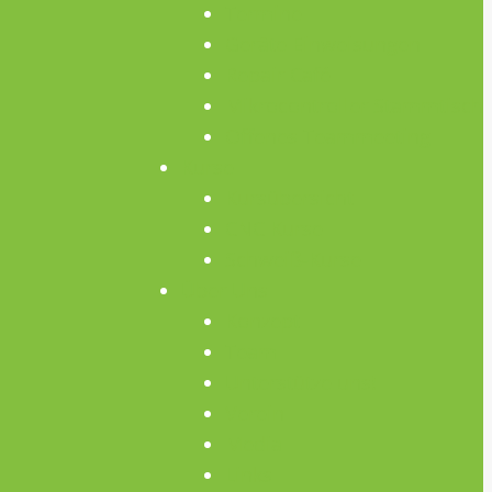
Termine
Geräte Einweisungen
Repair Café
Mikrocontroller Stammtisch
Offenes Teammeeting
Kurse
Kursübersicht
CNC Kurse
Schweiß-Kurse
Über Uns
Konzept
Team
Unterstütze uns!
Verein
Media
Links