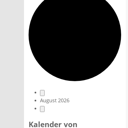
V
August 2026
e
r
Kalender von