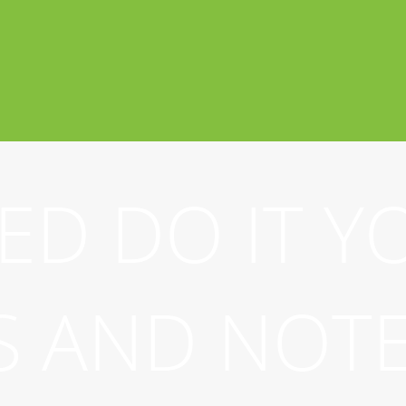
ED DO IT Y
S AND NOT