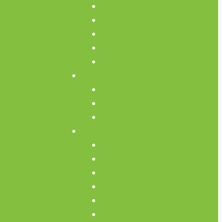
Termine
Geräte Einweisungen
Repair Café
Mikrocontroller Stammtisch
Offenes Teammeeting
Kurse
Kursübersicht
CNC Kurse
Schweiß-Kurse
Über Uns
Konzept
Team
Unterstütze uns!
Verein
Media
Links