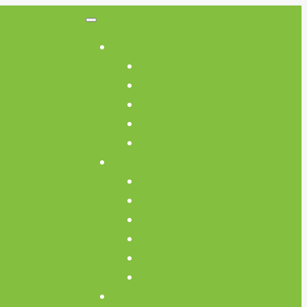
So Geht’s
So Geht’s
Preisübersicht
Geräte Einweisungen
FAQs
AGB
Werkstatt
Werkstatt
Holz
Metall
FabLab
Elektronik
Kreativ
Termine