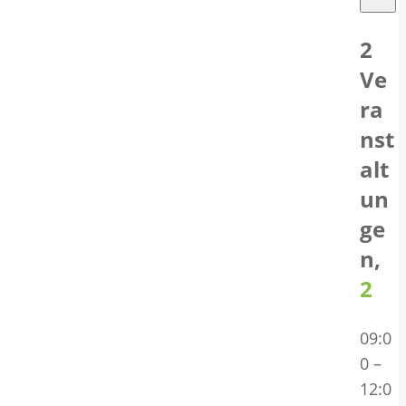
2
Ve
ra
nst
alt
un
ge
n,
2
09:0
0
–
12:0