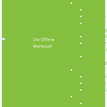
Termine
Termine
CNC Kurse
Geräte
Einweisun
HOBBYHIMMEL
Repair Caf
Die Offene
Mikrocontr
Werkstatt
Stammtisc
Offenes
Teammeet
Kurse
Kursübersi
CNC Kurse
Schweiß-K
Über Uns
Konzept