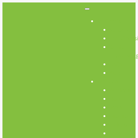
So Geht’s
So Geht’s
Preisübers
Geräte
Einweisun
FAQs
AGB
Werkstatt
Werkstatt
Holz
Metall
FabLab
Elektronik
Kreativ