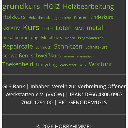
Holz
grundkurs
Holzbearbeitung
Holzkurs
Kinderkurs
Kinder
Holzschmuck
Jugendliche
Kurs
metall
Löten
KREATIV
Löffel
MAG
metallbearbeitung
Metallkurs
Programmieren
mähen
Repaircafe
Schnitzen
Schnitzkurs
Schmuck
schweißen
schweißkurs
stammtisch
sensen
Wortuhr
Thekenheld
Upcycling
Werkstatt
WIG
GLS Bank | Inhaber: Verein zur Verbreitung Offener
Werkstätten e.V. (VVOW) | IBAN: DE66 4306 0967
7046 1291 00 | BIC: GENODEM1GLS
© 2026 HOBBYHIMMEL