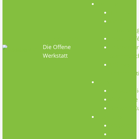
Termine
Termine
Geräte
Einweisun
HOBBYHIMMEL
Repair Caf
Die Offene
Mikrocontr
Werkstatt
Stammtisc
Offenes
Teammeet
Kurse
Kursübersi
CNC Kurse
Schweiß-K
Über Uns
Konzept
Team