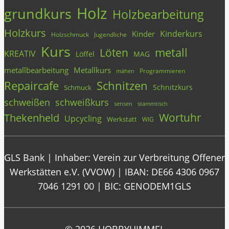
Holz
grundkurs
Holzbearbeitung
Holzkurs
Kinderkurs
Kinder
Holzschmuck
Jugendliche
Kurs
metall
Löten
KREATIV
Löffel
MAG
metallbearbeitung
Metallkurs
Programmieren
mähen
Repaircafe
Schnitzen
Schnitzkurs
Schmuck
schweißen
schweißkurs
stammtisch
sensen
Wortuhr
Thekenheld
Upcycling
Werkstatt
WIG
GLS Bank | Inhaber: Verein zur Verbreitung Offener
Werkstätten e.V. (VVOW) | IBAN: DE66 4306 0967
7046 1291 00 | BIC: GENODEM1GLS