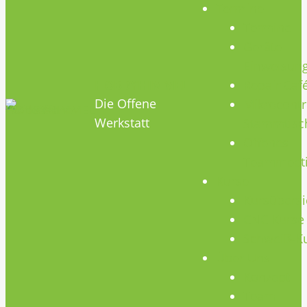
Termine
Termine
Geräte
Einweisun
HOBBYHIMMEL
Repair Caf
Die Offene
Mikrocontr
Werkstatt
Stammtisc
Offenes
Teammeet
Kurse
Kursübersi
CNC Kurse
Schweiß-K
Über Uns
Konzept
Team