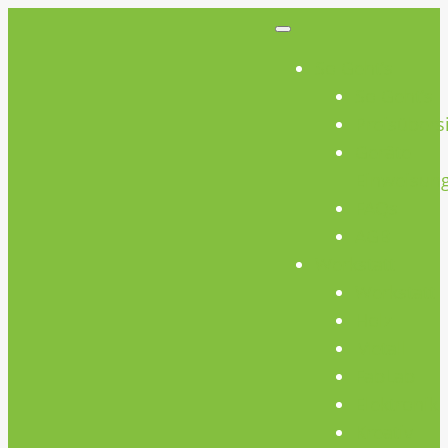
So Geht’s
So Geht’s
Preisübers
Geräte
Einweisun
FAQs
AGB
Werkstatt
Werkstatt
Holz
Metall
FabLab
Elektronik
Kreativ