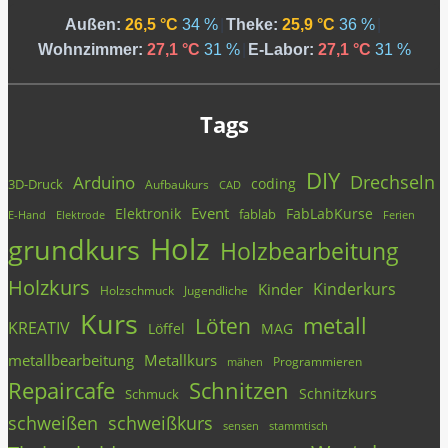
Außen:
26,5 °C
34 %
|
Theke:
25,9 °C
36 %
|
Wohnzimmer:
27,1 °C
31 %
|
E-Labor:
27,1 °C
31 %
Tags
DIY
Drechseln
Arduino
coding
3D-Druck
Aufbaukurs
CAD
Event
Elektronik
FabLabKurse
fablab
E-Hand
Elektrode
Ferien
Holz
grundkurs
Holzbearbeitung
Holzkurs
Kinderkurs
Kinder
Holzschmuck
Jugendliche
Kurs
metall
Löten
KREATIV
Löffel
MAG
metallbearbeitung
Metallkurs
Programmieren
mähen
Repaircafe
Schnitzen
Schnitzkurs
Schmuck
schweißen
schweißkurs
stammtisch
sensen