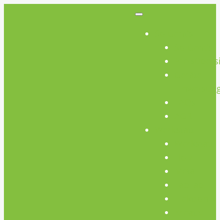
So Geht’s
So Geht’s
Preisübers
Geräte
Einweisun
FAQs
AGB
Werkstatt
Werkstatt
Holz
Metall
FabLab
Elektronik
Kreativ