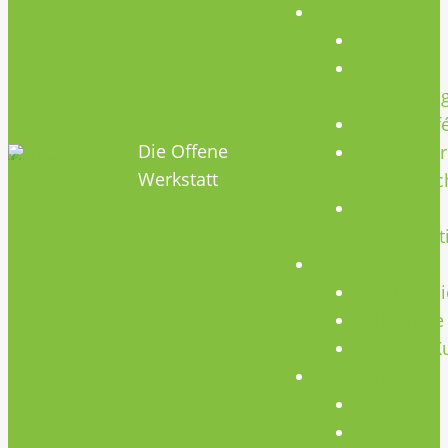
Termine
Termine
Geräte
Einweisun
HOBBYHIMMEL
Repair Caf
Die Offene
Mikrocontr
Werkstatt
Stammtisc
Offenes
Teammeet
Kurse
Kursübersi
CNC Kurse
Schweiß-K
Über Uns
Konzept
Team