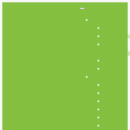
So Geht’s
So Geht’s
Preisübers
Geräte
Einweisun
FAQs
AGB
Werkstatt
Werkstatt
Holz
Metall
FabLab
Elektronik
Kreativ