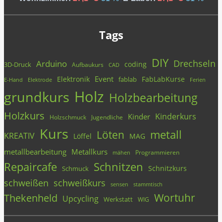
Tags
DIY
Drechseln
Arduino
coding
3D-Druck
Aufbaukurs
CAD
Event
Elektronik
FabLabKurse
fablab
E-Hand
Elektrode
Ferien
Holz
grundkurs
Holzbearbeitung
Holzkurs
Kinderkurs
Kinder
Holzschmuck
Jugendliche
Kurs
metall
Löten
KREATIV
Löffel
MAG
metallbearbeitung
Metallkurs
Programmieren
mähen
Repaircafe
Schnitzen
Schnitzkurs
Schmuck
schweißen
schweißkurs
stammtisch
sensen
Wortuhr
Thekenheld
Upcycling
Werkstatt
WIG