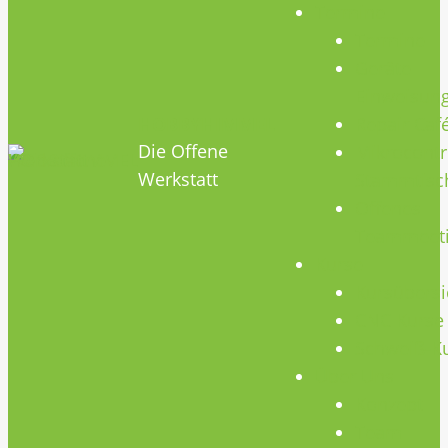
Termine
Termine
Geräte
Einweisun
HOBBYHIMMEL
Repair Caf
Die Offene
Mikrocontr
Werkstatt
Stammtisc
Offenes
Teammeet
Kurse
Kursübersi
CNC Kurse
Schweiß-K
Über Uns
Konzept
Team