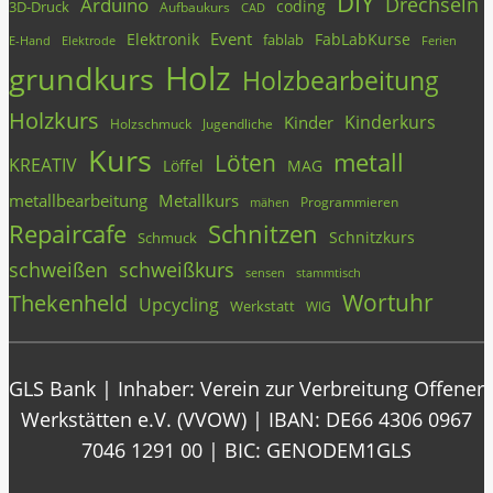
DIY
Drechseln
Arduino
coding
3D-Druck
Aufbaukurs
CAD
Event
Elektronik
FabLabKurse
fablab
E-Hand
Elektrode
Ferien
Holz
grundkurs
Holzbearbeitung
Holzkurs
Kinderkurs
Kinder
Holzschmuck
Jugendliche
Kurs
metall
Löten
KREATIV
Löffel
MAG
metallbearbeitung
Metallkurs
Programmieren
mähen
Repaircafe
Schnitzen
Schnitzkurs
Schmuck
schweißen
schweißkurs
stammtisch
sensen
Wortuhr
Thekenheld
Upcycling
Werkstatt
WIG
GLS Bank | Inhaber: Verein zur Verbreitung Offener
Werkstätten e.V. (VVOW) | IBAN: DE66 4306 0967
7046 1291 00 | BIC: GENODEM1GLS