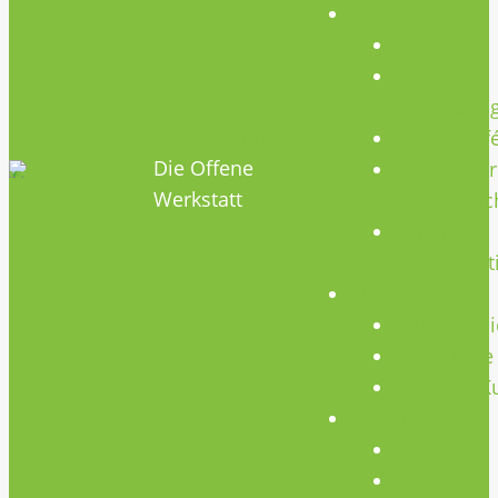
Termine
Termine
Geräte
Einweisun
HOBBYHIMMEL
Repair Caf
Die Offene
Mikrocontr
Werkstatt
Stammtisc
Offenes
Teammeet
Kurse
Kursübersi
CNC Kurse
Schweiß-K
Über Uns
Konzept
Team