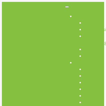
So Geht’s
So Geht’s
Preisübers
Geräte
Einweisun
FAQs
AGB
Werkstatt
Werkstatt
Holz
Metall
FabLab
Elektronik
Kreativ