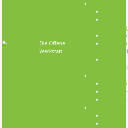
Termine
Termine
Geräte
Einweisun
HOBBYHIMMEL
Repair Caf
Die Offene
Mikrocontr
Werkstatt
Stammtisc
Offenes
Teammeet
Kurse
Kursübersi
CNC Kurse
Schweiß-K
Über Uns
Konzept
Team