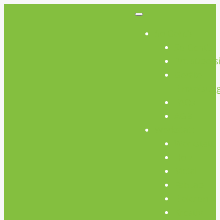
So Geht’s
So Geht’s
Preisübers
Geräte
Einweisun
FAQs
AGB
Werkstatt
Werkstatt
Holz
Metall
FabLab
Elektronik
Kreativ