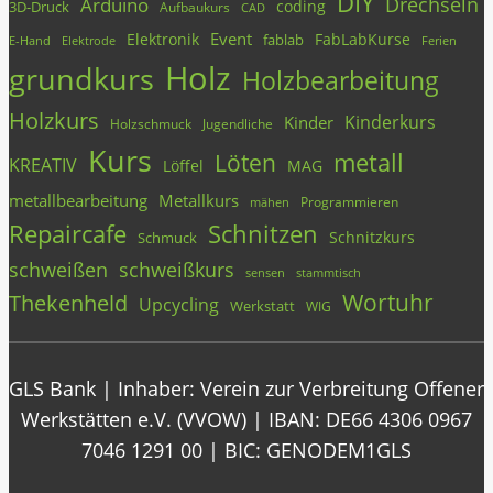
DIY
Drechseln
Arduino
coding
3D-Druck
Aufbaukurs
CAD
Event
Elektronik
FabLabKurse
fablab
E-Hand
Elektrode
Ferien
Holz
grundkurs
Holzbearbeitung
Holzkurs
Kinderkurs
Kinder
Holzschmuck
Jugendliche
Kurs
metall
Löten
KREATIV
Löffel
MAG
metallbearbeitung
Metallkurs
Programmieren
mähen
Repaircafe
Schnitzen
Schnitzkurs
Schmuck
schweißen
schweißkurs
stammtisch
sensen
Wortuhr
Thekenheld
Upcycling
Werkstatt
WIG
GLS Bank | Inhaber: Verein zur Verbreitung Offener
Werkstätten e.V. (VVOW) | IBAN: DE66 4306 0967
7046 1291 00 | BIC: GENODEM1GLS