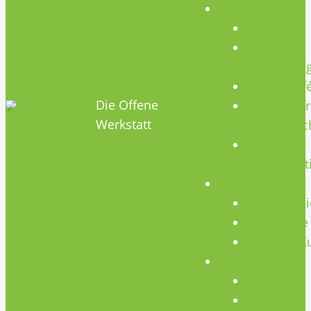
Termine
Termine
Geräte
Einweisun
HOBBYHIMMEL
Repair Caf
Die Offene
Mikrocontr
Werkstatt
Stammtisc
Offenes
Teammeet
Kurse
Kursübersi
CNC Kurse
Schweiß-K
Über Uns
Konzept
Team