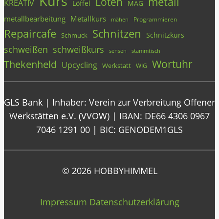
Kurs
metall
Löten
KREATIV
Löffel
MAG
metallbearbeitung
Metallkurs
Programmieren
mähen
Repaircafe
Schnitzen
Schnitzkurs
Schmuck
schweißen
schweißkurs
stammtisch
sensen
Wortuhr
Thekenheld
Upcycling
Werkstatt
WIG
GLS Bank | Inhaber: Verein zur Verbreitung Offener
Werkstätten e.V. (VVOW) | IBAN: DE66 4306 0967
7046 1291 00 | BIC: GENODEM1GLS
© 2026 HOBBYHIMMEL
Impressum
Datenschutzerklärung