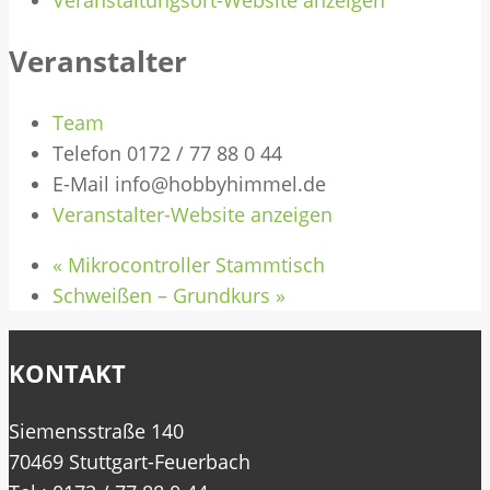
Veranstalter
Team
Telefon
0172 / 77 88 0 44
E-Mail
info@hobbyhimmel.de
Veranstalter-Website anzeigen
«
Mikrocontroller Stammtisch
Schweißen – Grundkurs
»
KONTAKT
Siemensstraße 140
70469 Stuttgart-Feuerbach