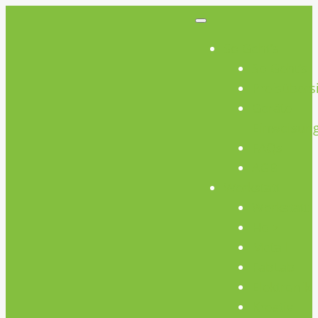
So Geht’s
So Geht’s
Preisübers
Geräte
Einweisun
FAQs
AGB
Werkstatt
Werkstatt
Holz
Metall
FabLab
Elektronik
Kreativ