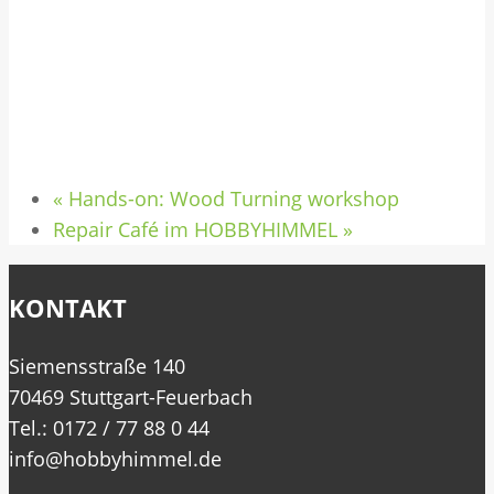
«
Hands-on: Wood Turning workshop
Repair Café im HOBBYHIMMEL
»
KONTAKT
Siemensstraße 140
70469 Stuttgart-Feuerbach
Tel.: 0172 / 77 88 0 44
info@hobbyhimmel.de