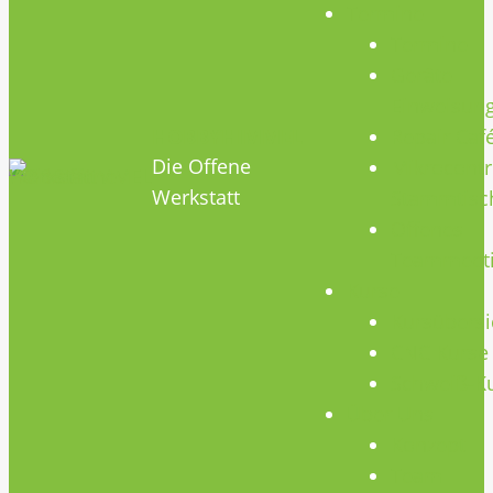
Termine
Termine
Geräte
Einweisun
HOBBYHIMMEL
Repair Caf
Die Offene
Mikrocontr
Werkstatt
Stammtisc
Offenes
Teammeet
Kurse
Kursübersi
CNC Kurse
Schweiß-K
Über Uns
Konzept
Team