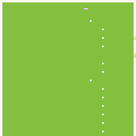
So Geht’s
So Geht’s
Preisübers
Geräte
Einweisun
FAQs
AGB
Werkstatt
Werkstatt
Holz
Metall
FabLab
Elektronik
Kreativ