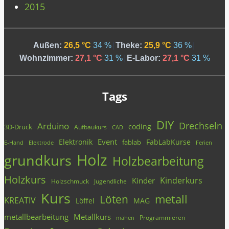
2015
Außen:
26,5 °C
34 %
|
Theke:
25,9 °C
36 %
|
Wohnzimmer:
27,1 °C
31 %
|
E-Labor:
27,1 °C
31 %
Tags
DIY
Drechseln
Arduino
coding
3D-Druck
Aufbaukurs
CAD
Event
Elektronik
FabLabKurse
fablab
E-Hand
Elektrode
Ferien
Holz
grundkurs
Holzbearbeitung
Holzkurs
Kinderkurs
Kinder
Holzschmuck
Jugendliche
Kurs
metall
Löten
KREATIV
Löffel
MAG
metallbearbeitung
Metallkurs
Programmieren
mähen