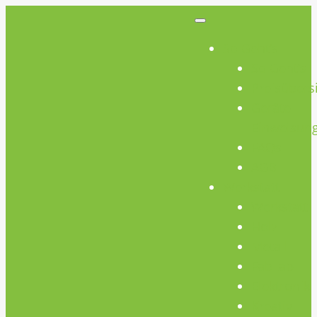
So Geht’s
So Geht’s
Preisübers
Geräte
Einweisun
FAQs
AGB
Werkstatt
Werkstatt
Holz
Metall
FabLab
Elektronik
Kreativ