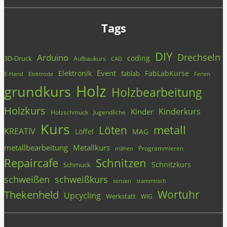
Tags
DIY
Drechseln
Arduino
coding
3D-Druck
Aufbaukurs
CAD
Event
Elektronik
FabLabKurse
fablab
E-Hand
Elektrode
Ferien
Holz
grundkurs
Holzbearbeitung
Holzkurs
Kinderkurs
Kinder
Holzschmuck
Jugendliche
Kurs
metall
Löten
KREATIV
Löffel
MAG
metallbearbeitung
Metallkurs
Programmieren
mähen
Repaircafe
Schnitzen
Schnitzkurs
Schmuck
schweißen
schweißkurs
stammtisch
sensen
Wortuhr
Thekenheld
Upcycling
Werkstatt
WIG