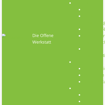
Termine
Termine
Geräte
Einweisun
HOBBYHIMMEL
Repair Caf
Die Offene
Mikrocontr
Werkstatt
Stammtisc
Offenes
Teammeet
Kurse
Kursübersi
CNC Kurse
Schweiß-K
Über Uns
Konzept
Team