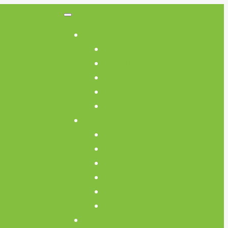
So Geht’s
So Geht’s
Preisübersicht
Geräte Einweisungen
FAQs
AGB
Werkstatt
Werkstatt
Holz
Metall
FabLab
Elektronik
Kreativ
Termine