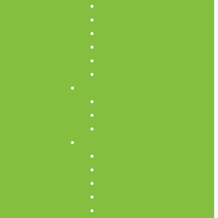
Termine
CNC Kurse
Geräte Einweisungen
Repair Café
Mikrocontroller Stammtisch
Offenes Teammeeting
Kurse
Kursübersicht
CNC Kurse
Schweiß-Kurse
Über Uns
Konzept
Team
Unterstütze uns!
Verein
Media