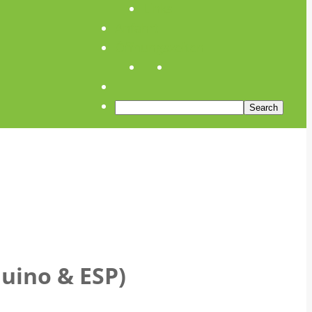
Links
Anfahrt
Öffnungszeiten
duino & ESP)