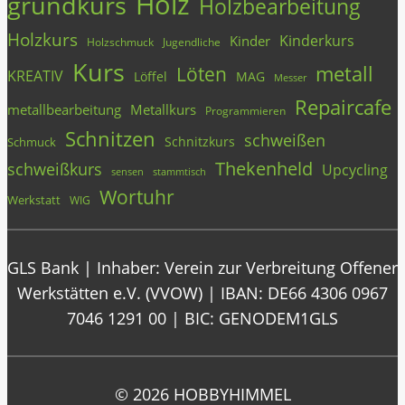
Holz
grundkurs
Holzbearbeitung
Holzkurs
Kinderkurs
Kinder
Holzschmuck
Jugendliche
Kurs
metall
Löten
KREATIV
Löffel
MAG
Messer
Repaircafe
metallbearbeitung
Metallkurs
Programmieren
Schnitzen
schweißen
Schnitzkurs
Schmuck
Thekenheld
schweißkurs
Upcycling
stammtisch
sensen
Wortuhr
Werkstatt
WIG
GLS Bank | Inhaber: Verein zur Verbreitung Offener
Werkstätten e.V. (VVOW) | IBAN: DE66 4306 0967
7046 1291 00 | BIC: GENODEM1GLS
© 2026 HOBBYHIMMEL