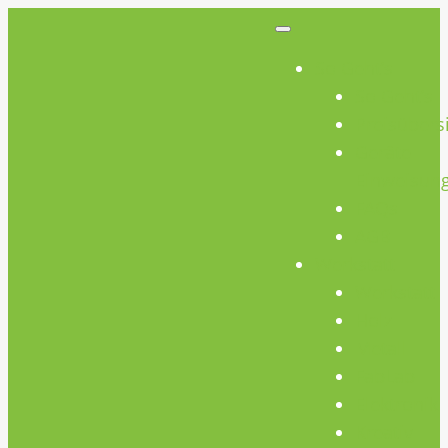
So Geht’s
So Geht’s
Preisübers
Geräte
Einweisun
FAQs
AGB
Werkstatt
Werkstatt
Holz
Metall
FabLab
Elektronik
Kreativ