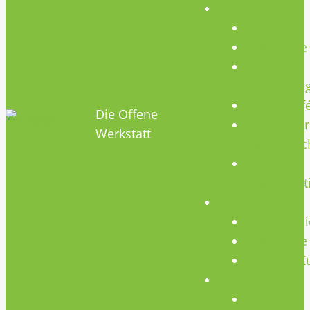
Termine
Termine
CNC Kurse
Geräte
Einweisun
HOBBYHIMMEL
Repair Caf
Die Offene
Mikrocontr
Werkstatt
Stammtisc
Offenes
Teammeet
Kurse
Kursübersi
CNC Kurse
Schweiß-K
Über Uns
Konzept