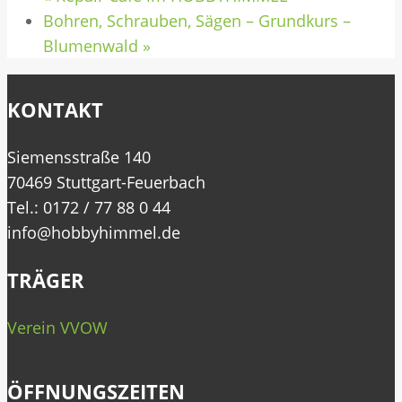
Bohren, Schrauben, Sägen – Grundkurs –
Blumenwald
»
KONTAKT
Siemensstraße 140
70469 Stuttgart-Feuerbach
Tel.: 0172 / 77 88 0 44
info@hobbyhimmel.de
TRÄGER
Verein VVOW
ÖFFNUNGSZEITEN