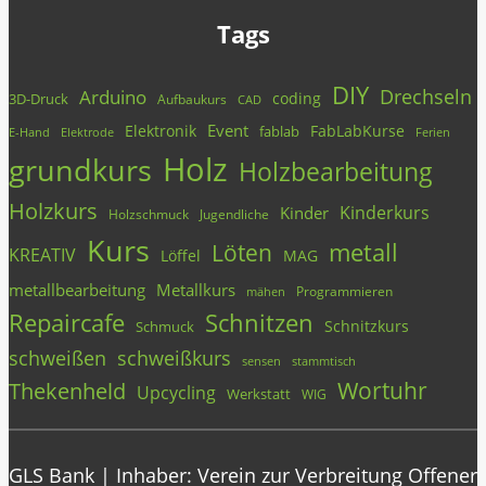
Tags
DIY
Drechseln
Arduino
coding
3D-Druck
Aufbaukurs
CAD
Event
Elektronik
FabLabKurse
fablab
E-Hand
Elektrode
Ferien
Holz
grundkurs
Holzbearbeitung
Holzkurs
Kinderkurs
Kinder
Holzschmuck
Jugendliche
Kurs
metall
Löten
KREATIV
Löffel
MAG
metallbearbeitung
Metallkurs
Programmieren
mähen
Repaircafe
Schnitzen
Schnitzkurs
Schmuck
schweißen
schweißkurs
stammtisch
sensen
Wortuhr
Thekenheld
Upcycling
Werkstatt
WIG
GLS Bank | Inhaber: Verein zur Verbreitung Offener