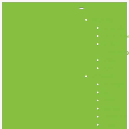
So Geht’s
So Geht’s
Preisübers
Geräte
Einweisun
FAQs
AGB
Werkstatt
Werkstatt
Holz
Metall
FabLab
Elektronik
Kreativ