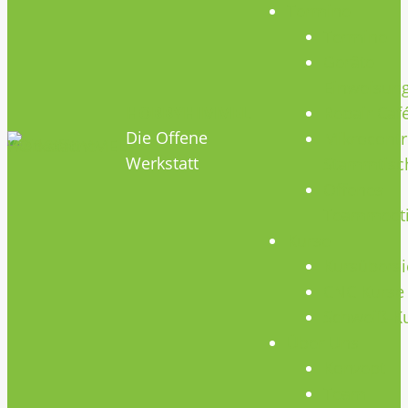
Termine
Termine
Geräte
Einweisun
HOBBYHIMMEL
Repair Caf
Die Offene
Mikrocontr
Werkstatt
Stammtisc
Offenes
Teammeet
Kurse
Kursübersi
CNC Kurse
Schweiß-K
Über Uns
Konzept
Team