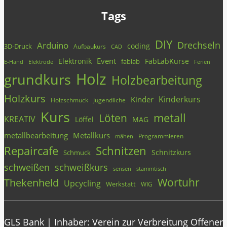
Tags
DIY
Drechseln
Arduino
coding
3D-Druck
Aufbaukurs
CAD
Event
Elektronik
FabLabKurse
fablab
E-Hand
Elektrode
Ferien
Holz
grundkurs
Holzbearbeitung
Holzkurs
Kinderkurs
Kinder
Holzschmuck
Jugendliche
Kurs
metall
Löten
KREATIV
Löffel
MAG
metallbearbeitung
Metallkurs
Programmieren
mähen
Repaircafe
Schnitzen
Schnitzkurs
Schmuck
schweißen
schweißkurs
stammtisch
sensen
Wortuhr
Thekenheld
Upcycling
Werkstatt
WIG
GLS Bank | Inhaber: Verein zur Verbreitung Offener