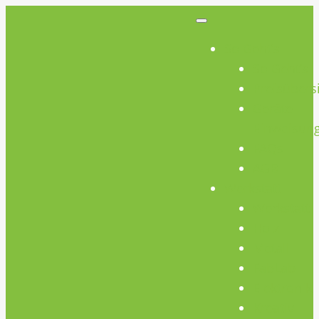
So Geht’s
So Geht’s
Preisübers
Geräte
Einweisun
FAQs
AGB
Werkstatt
Werkstatt
Holz
Metall
FabLab
Elektronik
Kreativ