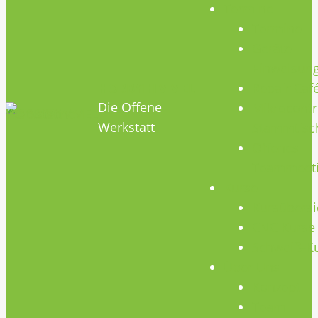
Termine
Termine
Geräte
Einweisun
HOBBYHIMMEL
Repair Caf
Die Offene
Mikrocontr
Werkstatt
Stammtisc
Offenes
Teammeet
Kurse
Kursübersi
CNC Kurse
Schweiß-K
Über Uns
Konzept
Team