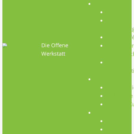
Termine
Termine
Geräte
Einweisun
HOBBYHIMMEL
Repair Caf
Die Offene
Mikrocontr
Werkstatt
Stammtisc
Offenes
Teammeet
Kurse
Kursübersi
CNC Kurse
Schweiß-K
Über Uns
Konzept
Team