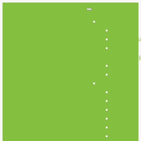
So Geht’s
So Geht’s
Preisübers
Geräte
Einweisun
FAQs
AGB
Werkstatt
Werkstatt
Holz
Metall
FabLab
Elektronik
Kreativ