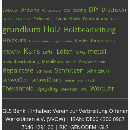
DIY
Drechseln
Arduino
coding
3D-Druck
Aufbaukurs
CAD
Event
Elektronik
FabLabKurse
fablab
E-Hand
Elektrode
Ferien
Holz
grundkurs
Holzbearbeitung
Holzkurs
Kinderkurs
Kinder
Holzschmuck
Jugendliche
Kurs
metall
Löten
KREATIV
Löffel
MAG
metallbearbeitung
Metallkurs
Programmieren
mähen
Repaircafe
Schnitzen
Schnitzkurs
Schmuck
schweißen
schweißkurs
stammtisch
sensen
Wortuhr
Thekenheld
Upcycling
Werkstatt
WIG
GLS Bank | Inhaber: Verein zur Verbreitung Offener
Werkstätten e.V. (VVOW) | IBAN: DE66 4306 0967
7046 1291 00 | BIC: GENODEM1GLS