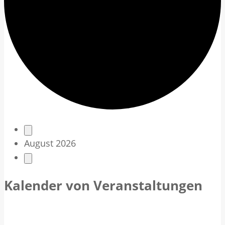
V
August 2026
e
r
Kalender von Veranstaltungen
a
n