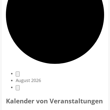
V
August 2026
e
r
Kalender von Veranstaltungen
a