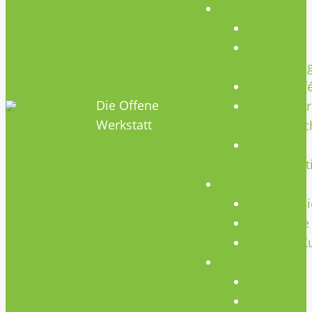
Termine
Termine
Geräte
Einweisun
HOBBYHIMMEL
Repair Caf
Die Offene
Mikrocontr
Werkstatt
Stammtisc
Offenes
Teammeet
Kurse
Kursübersi
CNC Kurse
Schweiß-K
Über Uns
Konzept
Team