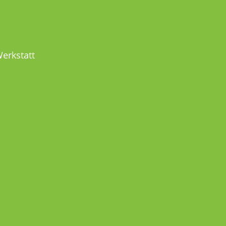
MEL
erkstatt