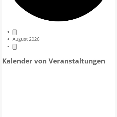
V
August 2026
e
r
Kalender von Veranstaltungen
a
n
s
t
a