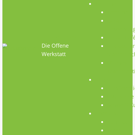
Termine
Termine
Geräte
Einweisun
HOBBYHIMMEL
Repair Caf
Die Offene
Mikrocontr
Werkstatt
Stammtisc
Offenes
Teammeet
Kurse
Kursübersi
CNC Kurse
Schweiß-K
Über Uns
Konzept
Team