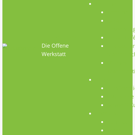
Termine
Termine
Geräte
Einweisun
HOBBYHIMMEL
Repair Caf
Die Offene
Mikrocontr
Werkstatt
Stammtisc
Offenes
Teammeet
Kurse
Kursübersi
CNC Kurse
Schweiß-K
Über Uns
Konzept
Team