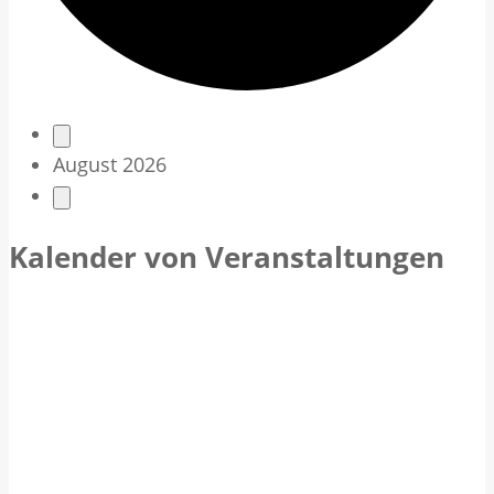
V
August 2026
e
r
Kalender von Veranstaltungen
a
n
s
t
a