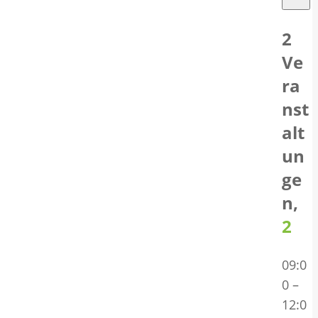
2
Ve
ra
nst
alt
un
ge
n,
2
09:0
0
–
12:0