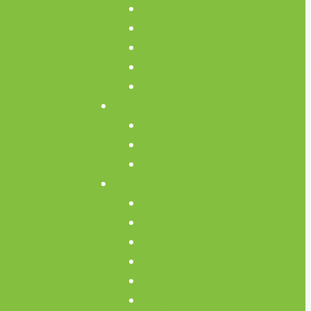
Termine
Geräte Einweisungen
Repair Café
Mikrocontroller Stammtisch
Offenes Teammeeting
Kurse
Kursübersicht
CNC Kurse
Schweiß-Kurse
Über Uns
Konzept
Team
Unterstütze uns!
Verein
Media
Links