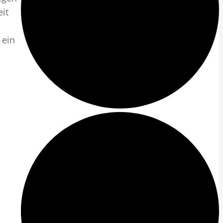
it
 ein