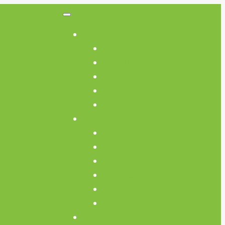
So Geht’s
So Geht’s
Preisübersicht
Geräte Einweisungen
FAQs
AGB
Werkstatt
Werkstatt
Holz
Metall
FabLab
Elektronik
Kreativ
Termine