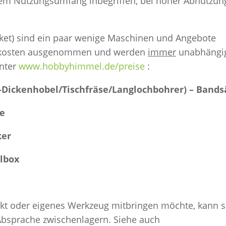
ngem Nutzungsumfang inbegriffen, bei hoher Abnutzun
ket) sind ein paar wenige Maschinen und Angebote
tskosten ausgenommen und werden
immer
unabhängi
unter
www.hobbyhimmel.de/preise
:
-Dickenhobel/Tischfräse/Langlochbohrer) – Bands
se
ker
hlbox
ekt oder eigenes Werkzeug mitbringen möchte, kann s
Absprache zwischenlagern. Siehe auch