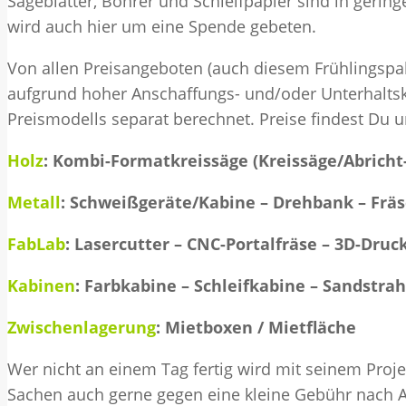
Sägeblätter, Bohrer und Schleifpapier sind in geri
wird auch hier um eine Spende gebeten.
Von allen Preisangeboten (auch diesem Frühlingspa
aufgrund hoher Anschaffungs- und/oder Unterhal
Preismodells separat berechnet. Preise findest Du 
Holz
: Kombi-Formatkreissäge (Kreissäge/Abricht
Metall
: Schweißgeräte/Kabine – Drehbank – Frä
FabLab
: Lasercutter – CNC-Portalfräse – 3D-Druc
Kabinen
: Farbkabine – Schleifkabine – Sandstra
Zwischenlagerung
: Mietboxen / Mietfläche
Wer nicht an einem Tag fertig wird mit seinem Proj
Sachen auch gerne gegen eine kleine Gebühr nach 