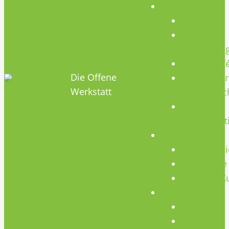
Termine
Termine
Geräte
Einweisun
HOBBYHIMMEL
Repair Caf
Die Offene
Mikrocontr
Werkstatt
Stammtisc
Offenes
Teammeet
Kurse
Kursübersi
CNC Kurse
Schweiß-K
Über Uns
Konzept
Team