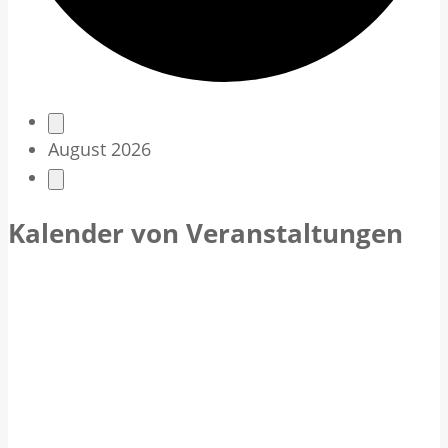
V
August 2026
e
r
Kalender von Veranstaltungen
a
n
s
t
a