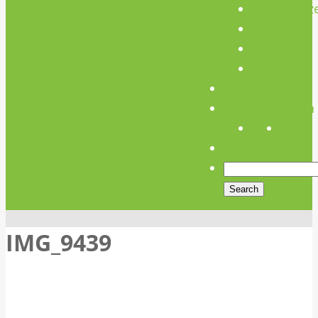
Unterstütz
Verein
Media
Links
Anfahrt
Öffnungszeiten
IMG_9439